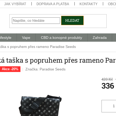
JAK VYBÍRAT
DOPRAVA A PLATBA
KONTAKTY
OBC
HLEDAT
ifestyle
Vape
CBD a konopné produkty
Zahrada
taška s popruhem přes rameno Paradise Seeds
ká taška s popruhem přes rameno Par
Značka:
Paradise Seeds
Akce -20%
420 Kč
336
Měrná
cena: