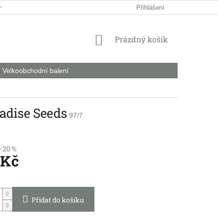
HODNÍ PODMÍNKY
PODMÍNKY OCHRANY OSOBNÍCH ÚDAJŮ
Přihlášení
NÁKUPNÍ
Prázdný košík
KOŠÍK
Velkoobchodní balení
adise Seeds
97/7
–20 %
 Kč
Přidat do košíku