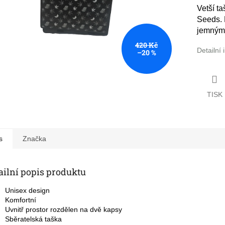
Vetší t
Seeds. 
jemným 
420 Kč
Detailní
–20 %
TISK
s
Značka
ailní popis produktu
Unisex design
Komfortní
Uvnitř prostor rozdělen na dvě kapsy
Sběratelská taška