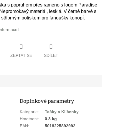
aška s popruhem přes rameno s logem Paradise
Nepromokavý materiál, lesklá. V černé barvě s
stříbrným potiskem pro fanoušky konopí.
 informace
ZEPTAT SE
SDÍLET
Doplňkové parametry
Kategorie
:
Tašky a Klíčenky
Hmotnost
:
0.3 kg
EAN
:
5018225892992