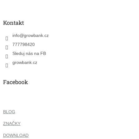
Z
á
p
a
Kontakt
t
í
info
@
growbank.cz
777798420
Sleduj nás na FB
growbank.cz
Facebook
BLOG
ZNAČKY
DOWNLOAD