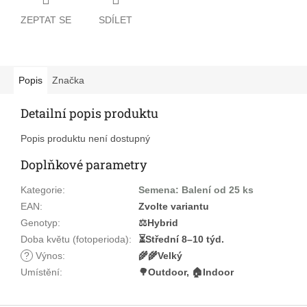
ZEPTAT SE
SDÍLET
Popis
Značka
Detailní popis produktu
Popis produktu není dostupný
Doplňkové parametry
Kategorie
:
Semena: Balení od 25 ks
EAN
:
Zvolte variantu
Genotyp
:
⚖️Hybrid
Doba květu (fotoperioda)
:
⏳Střední 8–10 týd.
?
Výnos
:
🌾🌾Velký
Umístění
:
🌳Outdoor, 🏠Indoor