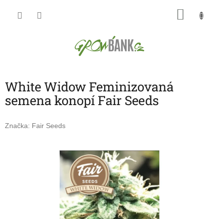
Přejít
NÁKU
na
obsah
KOŠÍK
White Widow Feminizovaná
semena konopí Fair Seeds
Značka:
Fair Seeds