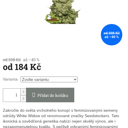
od 308 Kč
až –40 %
od 308 Kč
až –40 %
od
184 Kč
Měrná
Varianta
cena:
Přidat do košíku
Zakročte do světa vrcholného konopí s feminizovanými semeny
odrůdy White Widow od renomované značky Seedstockers. Tato
ikonická a osvědčená genetika nabízí nejen skvělý výnos, ale i
nezapomenutelnou kvalitu. S pečlivě vybranými feminizovanými