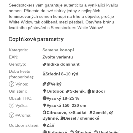
Seedsotckers vám garantuje autenticitu a vynikající kvalitu
semen. Přineste do své sbírky jedny z nejlepších
feminizovaných semen konopí na trhu a objevte, proč je
White Widow tak oblíbená mezi pěstiteli. Otevřete bránu
kvalitního pěstování s Seedstockers White Widow!
Doplňkové parametry
Kategorie
:
Semena konopí
EAN
:
Zvolte variantu
Genotyp
:
🌿Indika dominant
Doba květu
⏳Střední 8–10 týd.
(fotoperioda)
:
?
Výnos
:
🌾🌾Velký
Umístění
:
🌳Outdoor, 🌿Skleník, 🏠Indoor
Obsah THC
:
🔴Vysoký 18–25 %
?
Výška
:
🌳Vysoká 150–220 cm
🍋Citrusové, 🍬Sladké, 🌲Zemité, 🌿
?
#Aroma
:
Bylinné, ⛽Diesel / chemické
Outdoor sklizeň
:
🍁Září
🤩 Euforický, 😊 Šťastný, 😌 Uvolňující,