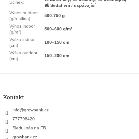
Účinek
:
🛋️ Sedativní / uspávající
Výnos outdoor
500-750 g
(g/rostlina)
:
Výnos indoor
500–600 g/m²
(g/m²)
:
Výška indoor
100–150 cm
(cm)
:
Výška outdoor
150–200 cm
(cm)
:
Z
á
p
a
Kontakt
t
í
info
@
growbank.cz
777798420
Sleduj nás na FB
growbank.cz