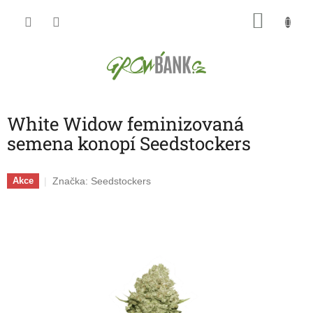
Přejít
NÁKU
na
obsah
KOŠÍK
White Widow feminizovaná
semena konopí Seedstockers
Značka:
Seedstockers
Akce