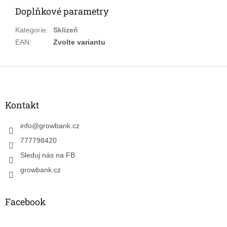
Doplňkové parametry
Kategorie
:
Sklizeň
EAN
:
Zvolte variantu
Z
á
p
a
Kontakt
t
í
info
@
growbank.cz
777798420
Sleduj nás na FB
growbank.cz
Facebook