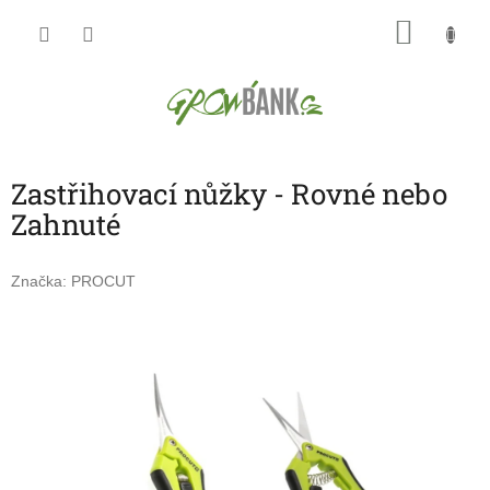
Přejít
NÁKU
na
obsah
KOŠÍK
Zastřihovací nůžky - Rovné nebo
Zahnuté
Značka:
PROCUT