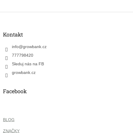
Z
á
p
a
Kontakt
t
í
info
@
growbank.cz
777798420
Sleduj nás na FB
growbank.cz
Facebook
BLOG
ZNAČKY