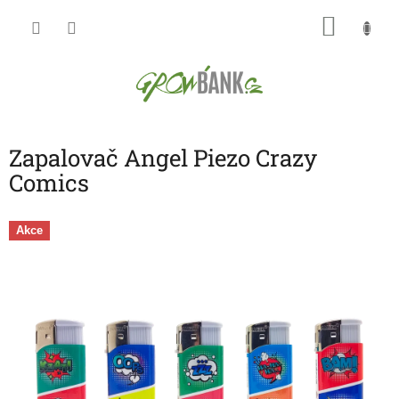
Přejít
NÁKU
na
obsah
KOŠÍK
Zapalovač Angel Piezo Crazy
Comics
Akce