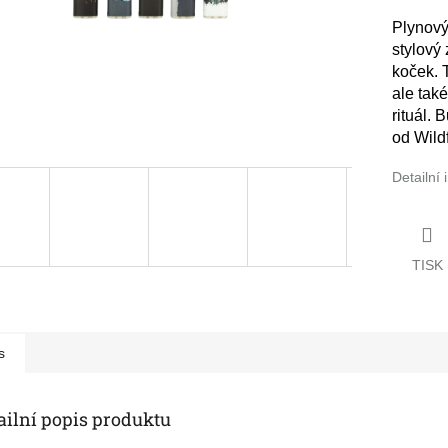
Plynový
stylový 
koček. 
ale tak
rituál.
od Wildf
Detailní
TISK
s
ailní popis produktu