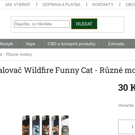
JAK VYBÍRAT
DOPRAVA A PLATBA
KONTAKTY
OBC
HLEDAT
ifestyle
Vape
CBD a konopné produkty
Zahrada
t - Různé motivy
alovač Wildfire Funny Cat - Různé mo
30 
Měrná
cena:
Varianta