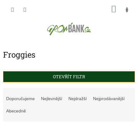
Přejít
NÁKU
na
obsah
KOŠÍK
Froggies
OTEVŘÍT FILTR
Ř
a
Doporučujeme
Nejlevnější
Nejdražší
Nejprodávanější
z
e
Abecedně
n
í
V
p
ý