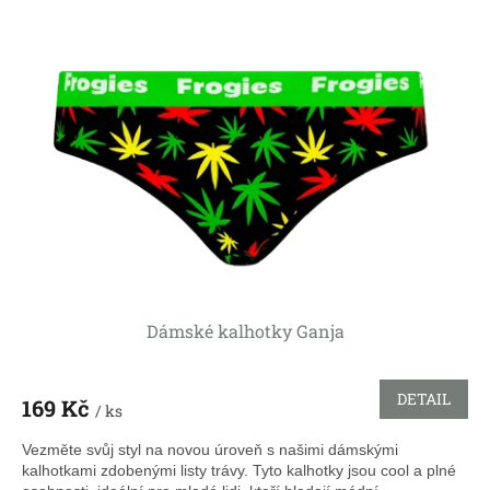
r
p
o
i
d
s
u
p
k
r
t
o
ů
d
u
k
t
ů
Dámské kalhotky Ganja
DETAIL
169 Kč
/ ks
Vezměte svůj styl na novou úroveň s našimi dámskými
kalhotkami zdobenými listy trávy. Tyto kalhotky jsou cool a plné