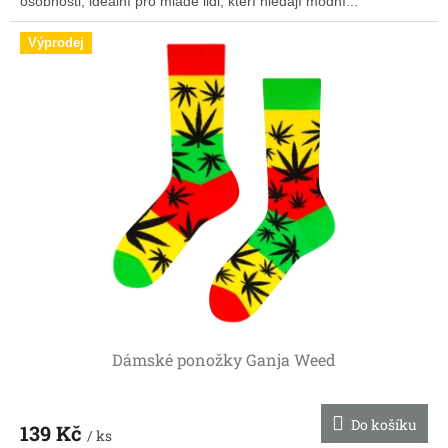
osobnosti, ideální pro mladé lidi, kteří hledají módní...
Výprodej
Dámské ponožky Ganja Weed
Do košíku
139 Kč
/ ks