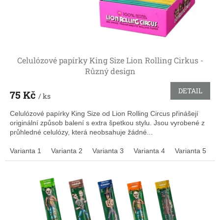
k
t
ů
Celulózové papírky King Size Lion Rolling Cirkus -
Různý design
DETAIL
75 Kč
/ ks
Celulózové papírky King Size od Lion Rolling Circus přinášejí
originální způsob balení s extra špetkou stylu. Jsou vyrobené z
průhledné celulózy, která neobsahuje žádné...
Varianta 1
Varianta 2
Varianta 3
Varianta 4
Varianta 5
V