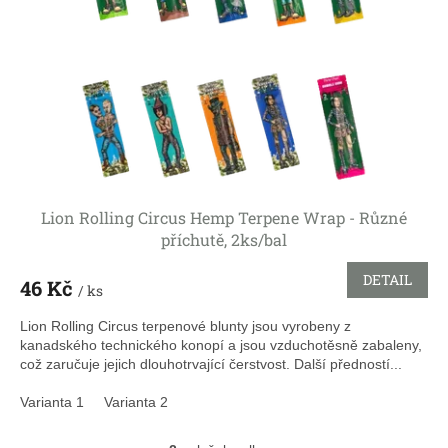
Lion Rolling Circus Hemp Terpene Wrap - Různé
příchutě, 2ks/bal
DETAIL
46 Kč
/ ks
Lion Rolling Circus terpenové blunty jsou vyrobeny z
kanadského technického konopí a jsou vzduchotěsně zabaleny,
což zaručuje jejich dlouhotrvající čerstvost. Další předností...
Varianta 1
Varianta 2