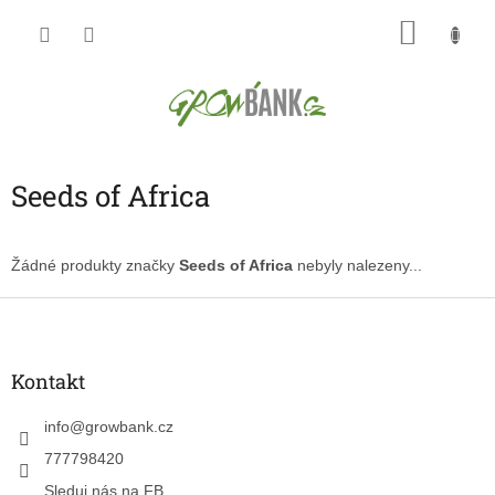
Přejít
NÁKU
na
obsah
KOŠÍK
Seeds of Africa
Žádné produkty značky
Seeds of Africa
nebyly nalezeny...
Z
á
p
a
Kontakt
t
í
info
@
growbank.cz
777798420
Sleduj nás na FB