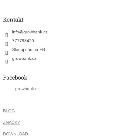
á
p
a
Kontakt
t
í
info
@
growbank.cz
777798420
Sleduj nás na FB
growbank.cz
Facebook
growbank.cz
BLOG
ZNAČKY
DOWNLOAD