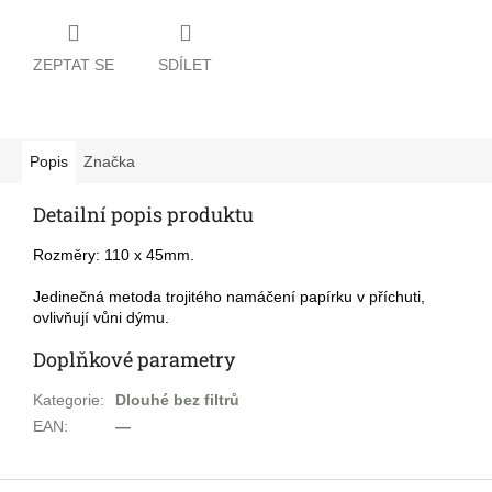
ZEPTAT SE
SDÍLET
Popis
Značka
Detailní popis produktu
Rozměry: 110 x 45mm.
Jedinečná metoda trojitého namáčení papírku v příchuti,
ovlivňují vůni dýmu.
Doplňkové parametry
Kategorie
:
Dlouhé bez filtrů
EAN
:
—
Z