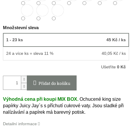
Množstevní sleva
1 - 23 ks
45 Kč
/ ks
24 a více ks = sleva 11 %
40,05 Kč
/ ks
Ušetříte
0 Kč
Přidat do košíku
Výhodná cena při koupi MIX BOX.
Ochucené king size
papírky Juicy Jay´s s příchutí cukrové vaty. Jsou sladké při
nalízávání a papírek má barevný potisk.
Detailní informace