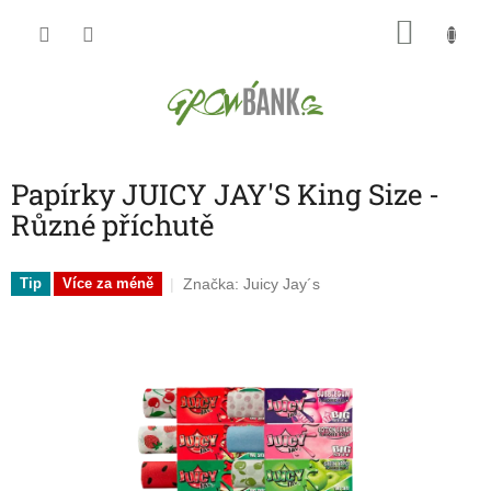
Přejít
NÁKU
na
obsah
KOŠÍK
Papírky JUICY JAY'S King Size -
Různé příchutě
Značka:
Juicy Jay´s
Tip
Více za méně